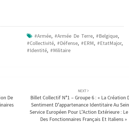
#armée
,
#armée De Terre
,
#Belgique
,
#collectivité
,
#défense
,
#ERM
,
#EtatMajor
,
#identité
,
#militaire
NEXT
tion De
Billet Collectif N°1 – Groupe 6 : « La Création 
inaires
Sentiment D’appartenance Identitaire Au Sei
Service Européen Pour L’Action Extérieure : Le
Des Fonctionnaires Français Et Italiens »