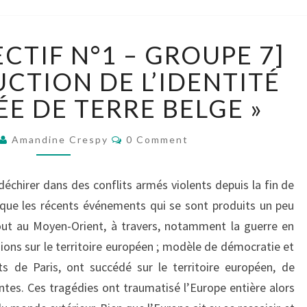
[BILLET
ECTIF N°1 – GROUPE 7]
COLLECTIF
N°1
UCTION DE L’IDENTITÉ
–
ÉE DE TERRE BELGE »
GROUPE
7]
Comments
« LA
Amandine Crespy
0 Comment
CONSTRUCTION
DE
échirer dans des conflits armés violents depuis la fin de
L’IDENTITÉ
é que les récents événements qui se sont produits un peu
DANS
L’ARMÉE
out au Moyen-Orient, à travers, notamment la guerre en
DE
sions sur le territoire européen ; modèle de démocratie et
TERRE
ts de Paris, ont succédé sur le territoire européen, de
BELGE »
es. Ces tragédies ont traumatisé l’Europe entière alors