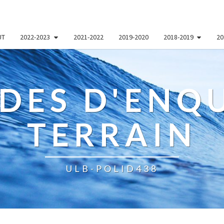
UT
2022-2023
2021-2022
2019-2020
2018-2019
20
DES D'ENQU
TERRAIN
ULB-POLID438