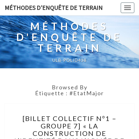
MÉTHODES D'ENQUÊTE DE TERRAIN
Togg
navig
MÉTHODES
D'ENQUÊTE DE
TERRAIN
ULB-POLID438
Browsed By
Étiquette :
#EtatMajor
[BILLET
[BILLET COLLECTIF N°1 –
COLLECTIF
GROUPE 7] « LA
N°1
CONSTRUCTION DE
–