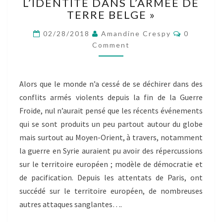
GROUPE
L’IDENTITÉ DANS L’ARMÉE DE
7]
TERRE BELGE »
« LA
Comment
CONSTRUCTION
02/28/2018
Amandine Crespy
0
DE
Comment
L’IDENTITÉ
DANS
L’ARMÉE
Alors que le monde n’a cessé de se déchirer dans des
DE
conflits armés violents depuis la fin de la Guerre
TERRE
BELGE »
Froide, nul n’aurait pensé que les récents événements
qui se sont produits un peu partout autour du globe
mais surtout au Moyen-Orient, à travers, notamment
la guerre en Syrie auraient pu avoir des répercussions
sur le territoire européen ; modèle de démocratie et
de pacification. Depuis les attentats de Paris, ont
succédé sur le territoire européen, de nombreuses
autres attaques sanglantes….