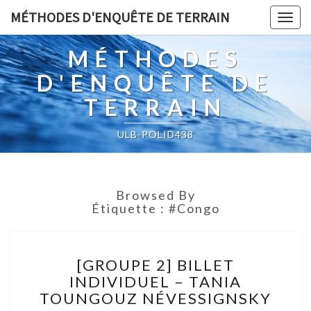
MÉTHODES D'ENQUÊTE DE TERRAIN
Togg
navig
MÉTHODES
D'ENQUÊTE DE
TERRAIN
ULB-POLID438
Browsed By
Étiquette :
#Congo
[GROUPE
[GROUPE 2] BILLET
2]
INDIVIDUEL – TANIA
BILLET
TOUNGOUZ NÉVESSIGNSKY
INDIVIDUEL