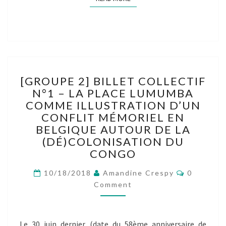
[GROUPE
[GROUPE 2] BILLET COLLECTIF
2]
N°1 – LA PLACE LUMUMBA
BILLET
COMME ILLUSTRATION D’UN
COLLECTIF
N°1
CONFLIT MÉMORIEL EN
–
BELGIQUE AUTOUR DE LA
LA
(DÉ)COLONISATION DU
PLACE
CONGO
LUMUMBA
COMME
Comment
10/18/2018
Amandine Crespy
0
ILLUSTRATION
Comment
D’UN
CONFLIT
MÉMORIEL
Le 30 juin dernier (date du 58ème anniversaire de
EN