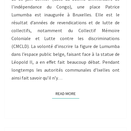
BELGIQUE
l’indépendance du Congo), une place Patrice
AUTOUR
Lumumba est inaugurée à Bruxelles. Elle est le
DE
résultat d’années de revendications et de lutte de
LA
collectifs, notamment du Collectif Mémoire
(DÉ)COLONISATION
Coloniale et Lutte contre les discriminations
DU
CONGO
(CMCLD). La volonté d’inscrire la figure de Lumumba
dans l’espace public belge, faisant face à la statue de
Léopold II, a en effet fait beaucoup débat. Pendant
longtemps les autorités communales d’Ixelles ont
ainsi fait savoir qu’il n’y…
READ MORE
READ MORE