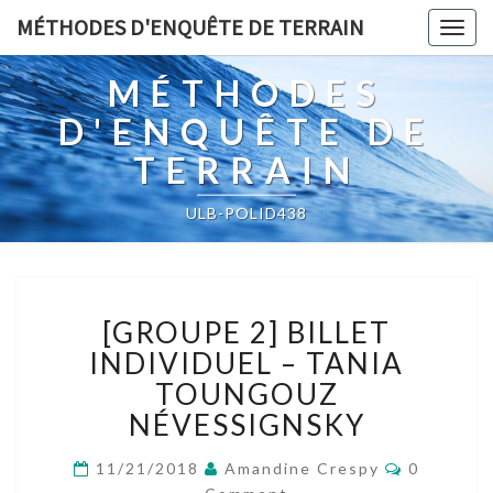
MÉTHODES D'ENQUÊTE DE TERRAIN
Togg
navig
MÉTHODES
D'ENQUÊTE DE
TERRAIN
ULB-POLID438
[GROUPE
[GROUPE 2] BILLET
2]
BILLET
INDIVIDUEL – TANIA
INDIVIDUEL
TOUNGOUZ
–
NÉVESSIGNSKY
TANIA
TOUNGOUZ
Comment
11/21/2018
Amandine Crespy
0
NÉVESSIGNSKY