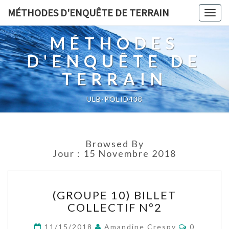
MÉTHODES D'ENQUÊTE DE TERRAIN
Togg
navig
MÉTHODES
D'ENQUÊTE DE
TERRAIN
ULB-POLID438
Browsed By
Jour :
15 Novembre 2018
(GROUPE
(GROUPE 10) BILLET
10)
COLLECTIF N°2
BILLET
COLLECTIF
Comment
11/15/2018
Amandine Crespy
0