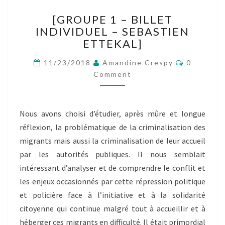
[GROUPE
[GROUPE 1 – BILLET
1
INDIVIDUEL – SEBASTIEN
–
ETTEKAL]
BILLET
INDIVIDUEL
Comment
11/23/2018
Amandine Crespy
0
–
Comment
SEBASTIEN
ETTEKAL]
Nous avons choisi d’étudier, après mûre et longue
réflexion, la problématique de la criminalisation des
migrants mais aussi la criminalisation de leur accueil
par les autorités publiques. Il nous semblait
intéressant d’analyser et de comprendre le conflit et
les enjeux occasionnés par cette répression politique
et policière face à l’initiative et à la solidarité
citoyenne qui continue malgré tout à accueillir et à
héberger ces migrants en difficulté. Il était primordial