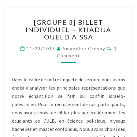
[GROUPE
[GROUPE 3] BILLET
3]
INDIVIDUEL – KHADIJA
BILLET
OUELD AISSA
INDIVIDUEL
–
Comment
11/23/2018
Amandine Crespy
0
KHADIJA
Comment
OUELD
AISSA
Dans le cadre de notre enquête de terrain, nous avons
choisi d’analyser les principales représentations que
notre échantillon se fait du conflit israélo-
palestinien. Pour le recrutement de nos participants,
nous avons choisi de cibler plus particulièrement les
étudiants de l’ULB, en Science politique, niveaux
bachelier et master confondus. Nous avons choisi des