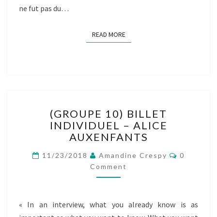
ne fut pas du…
READ MORE
READ MORE
(GROUPE
(GROUPE 10) BILLET
10)
INDIVIDUEL – ALICE
BILLET
AUXENFANTS
INDIVIDUEL
–
Comment
11/23/2018
Amandine Crespy
0
ALICE
Comment
AUXENFANTS
« In an interview, what you already know is as