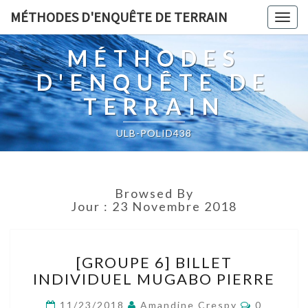
MÉTHODES D'ENQUÊTE DE TERRAIN
Togg
navig
MÉTHODES
D'ENQUÊTE DE
TERRAIN
ULB-POLID438
Browsed By
Jour :
23 Novembre 2018
[GROUPE
[GROUPE 6] BILLET
6]
INDIVIDUEL MUGABO PIERRE
BILLET
INDIVIDUEL
Comment
11/23/2018
Amandine Crespy
0