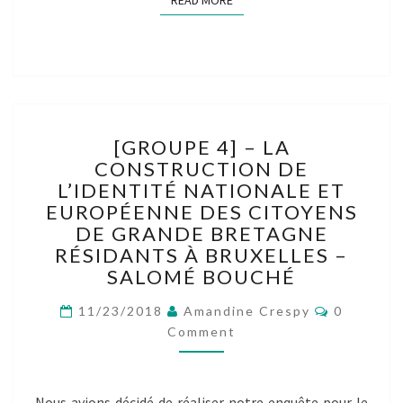
READ MORE
[GROUPE
[GROUPE 4] – LA
4]
CONSTRUCTION DE
–
L’IDENTITÉ NATIONALE ET
LA
CONSTRUCTION
EUROPÉENNE DES CITOYENS
DE
DE GRANDE BRETAGNE
L’IDENTITÉ
RÉSIDANTS À BRUXELLES –
NATIONALE
SALOMÉ BOUCHÉ
ET
EUROPÉENNE
Comment
11/23/2018
Amandine Crespy
0
DES
Comment
CITOYENS
DE
GRANDE
Nous avions décidé de réaliser notre enquête pour le