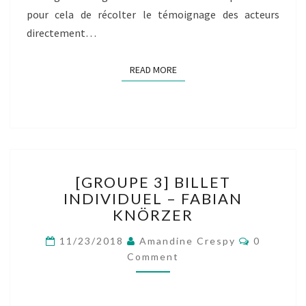
pour cela de récolter le témoignage des acteurs
directement…
READ MORE
READ MORE
[GROUPE
[GROUPE 3] BILLET
3]
INDIVIDUEL – FABIAN
BILLET
KNÖRZER
INDIVIDUEL
–
Comment
11/23/2018
Amandine Crespy
0
FABIAN
Comment
KNÖRZER