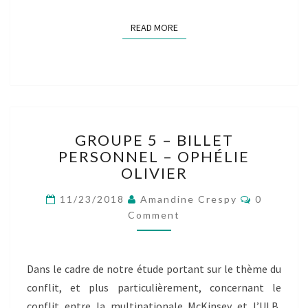
READ MORE
READ MORE
GROUPE
GROUPE 5 – BILLET
5
PERSONNEL – OPHÉLIE
–
OLIVIER
BILLET
PERSONNEL
Comment
11/23/2018
Amandine Crespy
0
–
Comment
OPHÉLIE
OLIVIER
Dans le cadre de notre étude portant sur le thème du
conflit, et plus particulièrement, concernant le
conflit entre la multinationale McKinsey et l’ULB,