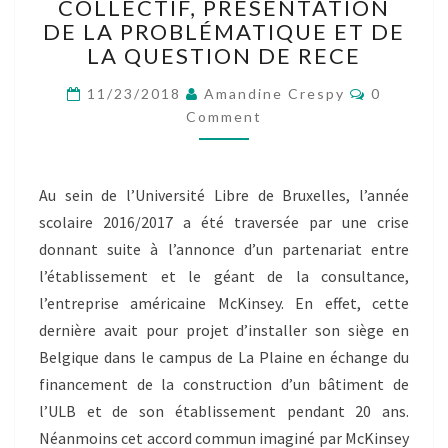
COLLECTIF, PRÉSENTATION
–
DE LA PROBLÉMATIQUE ET DE
BILLET
COLLECTIF,
LA QUESTION DE RECE
PRÉSENTATION
Comment
DE
11/23/2018
Amandine Crespy
0
LA
Comment
PROBLÉMATIQUE
ET
DE
Au sein de l’Université Libre de Bruxelles, l’année
LA
scolaire 2016/2017 a été traversée par une crise
QUESTION
DE
donnant suite à l’annonce d’un partenariat entre
RECE
l’établissement et le géant de la consultance,
l’entreprise américaine McKinsey. En effet, cette
dernière avait pour projet d’installer son siège en
Belgique dans le campus de La Plaine en échange du
financement de la construction d’un bâtiment de
l’ULB et de son établissement pendant 20 ans.
Néanmoins cet accord commun imaginé par McKinsey