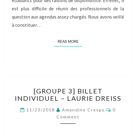
étudiants pour des raisons de disponibilité. En effet, il
est plus difficile de réunir des professionnels de la
question aux agendas assez chargés. Nous avons veillé
à constituer…
READ MORE
READ MORE
[GROUPE
[GROUPE 3] BILLET
3]
INDIVIDUEL – LAURIE DREISS
BILLET
INDIVIDUEL
Comment
11/23/2018
Amandine Crespy
0
–
Comment
LAURIE
DREISS