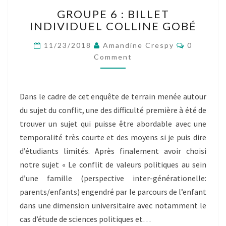
GROUPE
GROUPE 6 : BILLET
6
INDIVIDUEL COLLINE GOBÉ
:
BILLET
Comment
11/23/2018
Amandine Crespy
0
INDIVIDUEL
Comment
COLLINE
GOBÉ
Dans le cadre de cet enquête de terrain menée autour
du sujet du conflit, une des difficulté première à été de
trouver un sujet qui puisse être abordable avec une
temporalité très courte et des moyens si je puis dire
d’étudiants limités. Après finalement avoir choisi
notre sujet « Le conflit de valeurs politiques au sein
d’une famille (perspective inter-générationelle:
parents/enfants) engendré par le parcours de l’enfant
dans une dimension universitaire avec notamment le
cas d’étude de sciences politiques et…