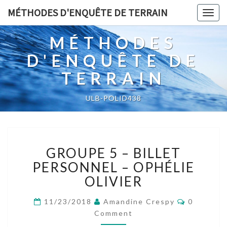
MÉTHODES D'ENQUÊTE DE TERRAIN
Togg
navig
MÉTHODES
D'ENQUÊTE DE
TERRAIN
ULB-POLID438
GROUPE
GROUPE 5 – BILLET
5
–
PERSONNEL – OPHÉLIE
BILLET
OLIVIER
PERSONNEL
–
Comment
11/23/2018
Amandine Crespy
0
OPHÉLIE
Comment
OLIVIER