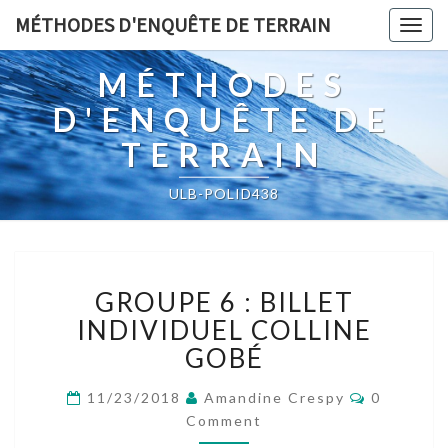
MÉTHODES D'ENQUÊTE DE TERRAIN
Togg
navig
MÉTHODES
D'ENQUÊTE DE
TERRAIN
ULB-POLID438
GROUPE
GROUPE 6 : BILLET
6
:
INDIVIDUEL COLLINE
BILLET
GOBÉ
INDIVIDUEL
COLLINE
Comment
11/23/2018
Amandine Crespy
0
GOBÉ
Comment