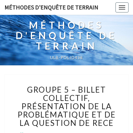
MÉTHODES D'ENQUÊTE DE TERRAIN
Togg
navig
MÉTHODES
D'ENQUÊTE DE
TERRAIN
ULB-POLID438
GROUPE
GROUPE 5 – BILLET
5
–
COLLECTIF,
BILLET
PRÉSENTATION DE LA
COLLECTIF,
PROBLÉMATIQUE ET DE
PRÉSENTATION
LA QUESTION DE RECE
DE
LA