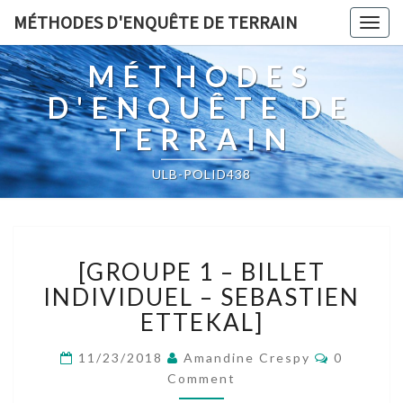
MÉTHODES D'ENQUÊTE DE TERRAIN
Togg
navig
MÉTHODES
D'ENQUÊTE DE
TERRAIN
ULB-POLID438
[GROUPE
[GROUPE 1 – BILLET
1
–
INDIVIDUEL – SEBASTIEN
BILLET
ETTEKAL]
INDIVIDUEL
–
Comment
11/23/2018
Amandine Crespy
0
SEBASTIEN
Comment
ETTEKAL]