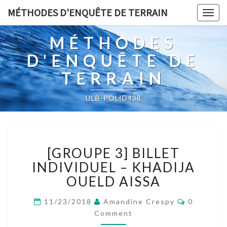
MÉTHODES D'ENQUÊTE DE TERRAIN
Togg
navig
MÉTHODES
D'ENQUÊTE DE
TERRAIN
ULB-POLID438
[GROUPE
[GROUPE 3] BILLET
3]
BILLET
INDIVIDUEL – KHADIJA
INDIVIDUEL
OUELD AISSA
–
KHADIJA
Comment
11/23/2018
Amandine Crespy
0
OUELD
Comment
AISSA