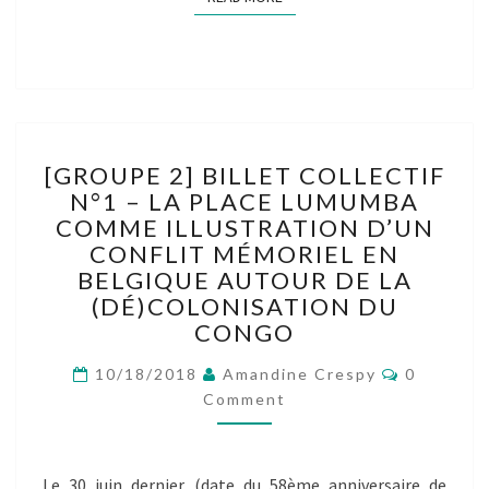
[GROUPE
[GROUPE 2] BILLET COLLECTIF
2]
N°1 – LA PLACE LUMUMBA
BILLET
COMME ILLUSTRATION D’UN
COLLECTIF
N°1
CONFLIT MÉMORIEL EN
–
BELGIQUE AUTOUR DE LA
LA
(DÉ)COLONISATION DU
PLACE
CONGO
LUMUMBA
COMME
Comment
10/18/2018
Amandine Crespy
0
ILLUSTRATION
Comment
D’UN
CONFLIT
MÉMORIEL
Le 30 juin dernier (date du 58ème anniversaire de
EN