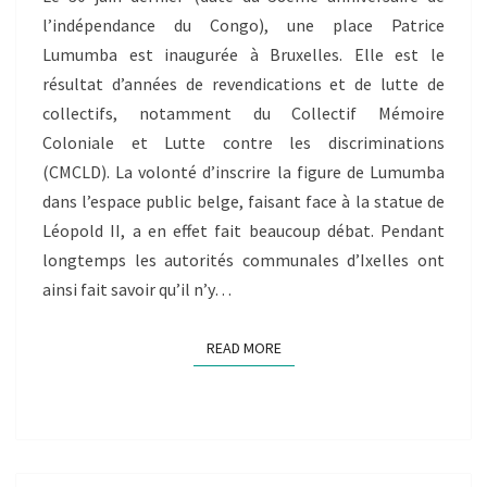
BELGIQUE
l’indépendance du Congo), une place Patrice
AUTOUR
Lumumba est inaugurée à Bruxelles. Elle est le
DE
résultat d’années de revendications et de lutte de
LA
collectifs, notamment du Collectif Mémoire
(DÉ)COLONISATION
Coloniale et Lutte contre les discriminations
DU
CONGO
(CMCLD). La volonté d’inscrire la figure de Lumumba
dans l’espace public belge, faisant face à la statue de
Léopold II, a en effet fait beaucoup débat. Pendant
longtemps les autorités communales d’Ixelles ont
ainsi fait savoir qu’il n’y…
READ MORE
READ MORE