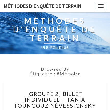
MÉTHODES D'ENQUÊTE DE TERRAIN
Togg
navig
MÉTHODES
D'ENQUÊTE DE
TERRAIN
ULB-POLID438
Browsed By
Étiquette :
#mémoire
[GROUPE
[GROUPE 2] BILLET
2]
INDIVIDUEL – TANIA
BILLET
TOUNGOUZ NÉVESSIGNSKY
INDIVIDUEL