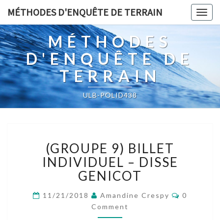
MÉTHODES D'ENQUÊTE DE TERRAIN
Togg
navig
MÉTHODES
D'ENQUÊTE DE
TERRAIN
ULB-POLID438
(GROUPE
(GROUPE 9) BILLET
9)
BILLET
INDIVIDUEL – DISSE
INDIVIDUEL
GENICOT
–
DISSE
Comment
11/21/2018
Amandine Crespy
0
GENICOT
Comment