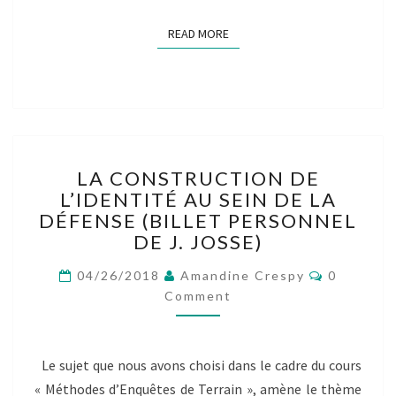
READ MORE
READ MORE
LA
LA CONSTRUCTION DE
CONSTRUCTION
L’IDENTITÉ AU SEIN DE LA
DE
DÉFENSE (BILLET PERSONNEL
L’IDENTITÉ
AU
DE J. JOSSE)
SEIN
Comment
DE
04/26/2018
Amandine Crespy
0
LA
Comment
DÉFENSE
(BILLET
PERSONNEL
Le sujet que nous avons choisi dans le cadre du cours
DE
« Méthodes d’Enquêtes de Terrain », amène le thème
J.