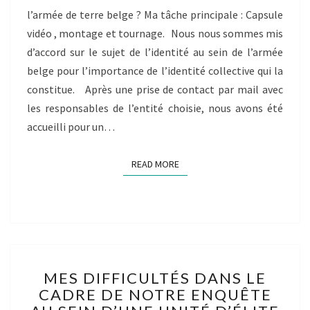
DE
l’armée de terre belge ? Ma tâche principale : Capsule
L’ARMÉE
vidéo , montage et tournage. Nous nous sommes mis
BELGE
d’accord sur le sujet de l’identité au sein de l’armée
:
belge pour l’importance de l’identité collective qui la
constitue. Après une prise de contact par mail avec
les responsables de l’entité choisie, nous avons été
accueilli pour un…
READ MORE
READ MORE
MES
MES DIFFICULTÉS DANS LE
DIFFICULTÉS
CADRE DE NOTRE ENQUÊTE
DANS
LE