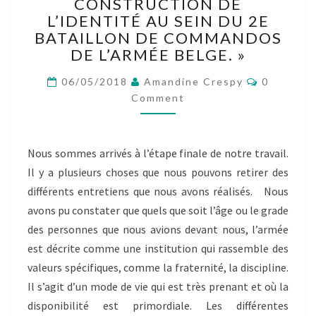
:
CONSTRUCTION DE
« RÉSULTATS
L’IDENTITÉ AU SEIN DU 2E
DE
BATAILLON DE COMMANDOS
L’ENQUÊTE
DE L’ARMÉE BELGE. »
MENÉE
SUR
Comment
06/05/2018
Amandine Crespy
0
LA
Comment
CONSTRUCTION
DE
L’IDENTITÉ
Nous sommes arrivés à l’étape finale de notre travail.
AU
SEIN
Il y a plusieurs choses que nous pouvons retirer des
DU
différents entretiens que nous avons réalisés. Nous
2E
avons pu constater que quels que soit l’âge ou le grade
BATAILLON
des personnes que nous avions devant nous, l’armée
DE
est décrite comme une institution qui rassemble des
COMMANDOS
DE
valeurs spécifiques, comme la fraternité, la discipline.
L’ARMÉE
Il s’agit d’un mode de vie qui est très prenant et où la
BELGE. »
disponibilité est primordiale. Les différentes