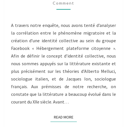
PLATEFORME
Comment
D’HÉBERGEMENT
CITOYEN
–
A travers notre enquête, nous avons tenté d’analyser
PRÉSENTATION
DES
la corrélation entre le phénomène migratoire et la
RÉSULTATS
création d’une identité collective au sein du groupe
[BILLET
Facebook « Hébergement plateforme citoyenne ».
COLLECTIF
Afin de définir le concept d’identité collective, nous
N°2]
nous sommes appuyés sur la littérature existante et
plus précisément sur les théories d’Alberto Melluci,
sociologue italien, et de Jacques Ion, sociologue
français. Aux prémisses de notre recherche, on
constate que la littérature a beaucoup évolué dans le
courant du XXe siècle. Avant…
READ MORE
READ MORE