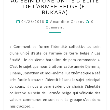
AU SEIN D’UNE UNITÉ D’ÉLITE
CADRE
DE L’ARMÉE BELGE (E.
DE
BUKASA)
NOTRE
Comment
ENQUÊTE
04/26/2018
Amandine Crespy
0
AU
Comment
SEIN
D’UNE
UNITÉ
« Comment se forme l’identité collective au sein
D’ÉLITE
d’une unité d’élite de l’armée de terre belge ? Cas
DE
L’ARMÉE
étudié : le deuxième bataillon de para-commando ».
BELGE
C’est le sujet que nous traitons cette année Djemma,
(E.
Jihane, Jonathan et moi-même ! La thématique a été
BUKASA)
très facile à trouver. L’identité étant le sujet principal
du cours, il nous a paru évident de choisir l’identité
collective au sein de l’armée belge qui véhicule des
valeurs communes en son sein. Le groupe s’est donc
mis d’accord…