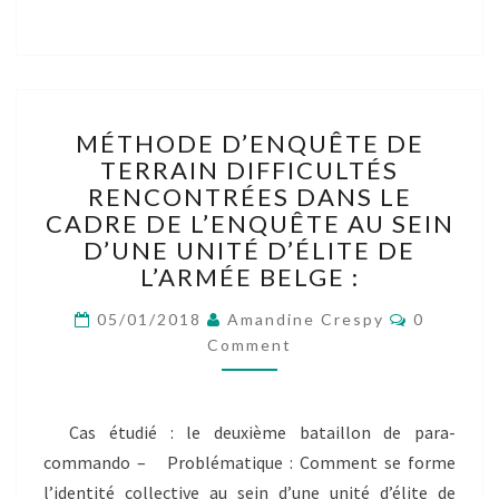
MÉTHODE
MÉTHODE D’ENQUÊTE DE
D’ENQUÊTE
TERRAIN DIFFICULTÉS
DE
RENCONTRÉES DANS LE
TERRAIN
DIFFICULTÉS
CADRE DE L’ENQUÊTE AU SEIN
RENCONTRÉES
D’UNE UNITÉ D’ÉLITE DE
DANS
L’ARMÉE BELGE :
LE
CADRE
Comment
05/01/2018
Amandine Crespy
0
DE
Comment
L’ENQUÊTE
AU
SEIN
Cas étudié : le deuxième bataillon de para-
D’UNE
commando – Problématique : Comment se forme
UNITÉ
D’ÉLITE
l’identité collective au sein d’une unité d’élite de