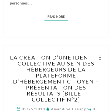
personnes…
READ MORE
READ MORE
LA
LA CRÉATION D’UNE IDENTITÉ
CRÉATION
COLLECTIVE AU SEIN DES
D’UNE
HÉBERGEURS DE LA
IDENTITÉ
COLLECTIVE
PLATEFORME
AU
D’HÉBERGEMENT CITOYEN –
SEIN
PRÉSENTATION DES
DES
RÉSULTATS [BILLET
HÉBERGEURS
COLLECTIF N°2]
DE
LA
Comment
05/25/2018
Amandine Crespy
0