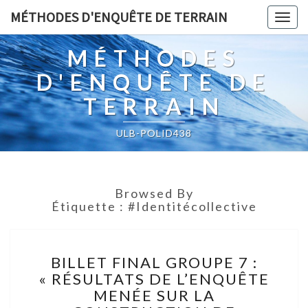
MÉTHODES D'ENQUÊTE DE TERRAIN
Togg
navig
MÉTHODES
D'ENQUÊTE DE
TERRAIN
ULB-POLID438
Browsed By
Étiquette :
#identitécollective
BILLET
BILLET FINAL GROUPE 7 :
FINAL
« RÉSULTATS DE L’ENQUÊTE
GROUPE
MENÉE SUR LA
7