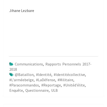
Jihane Lezbare
Communications
,
Rapports Personnels 2017-
2018
@bataillon
,
#identité
,
#identitécollective
,
#l'arméebelge
,
#laDéfense
,
#militaire
,
#paracommandos
,
#reportage
,
#unitéd'élite
,
Enquête
,
Questionnaire
,
ULB
Post