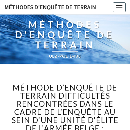
MÉTHODES D'ENQUÊTE DE TERRAIN
Togg
navig
MÉTHODES
D'ENQUÊTE DE
TERRAIN
ULB-POLID438
MÉTHODE
MÉTHODE D’ENQUÊTE DE
D’ENQUÊTE
DE
TERRAIN DIFFICULTÉS
TERRAIN
RENCONTRÉES DANS LE
DIFFICULTÉS
CADRE DE L’ENQUÊTE AU
RENCONTRÉES
SEIN D’UNE UNITÉ D’ÉLITE
DANS
LE
DE L’ARMÉE BELGE :