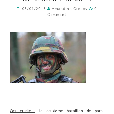
CADRE
DE
Comment
05/01/2018
Amandine Crespy
0
L’ENQUÊTE
Comment
AU
SEIN
D’UNE
UNITÉ
D’ÉLITE
DE
L’ARMÉE
BELGE
:
Cas étudié :
le deuxième bataillon de para-