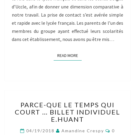
d’Uccle, afin de donner une dimension comparative à
notre travail. La prise de contact s’est avérée simple
et rapide avec le lycée français. Les parents de l’un des
membres du groupe ayant effectué leurs scolarités
dans cet établissement, nous avons pu être mis…
READ MORE
READ MORE
PARCE-
PARCE-QUE LE TEMPS QUI
QUE
COURT … BILLET INDIVIDUEL
LE
E.HUANT
TEMPS
QUI
Comment
04/19/2018
Amandine Crespy
0
COURT