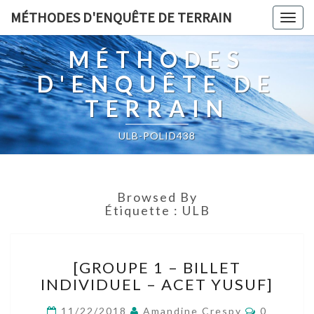
MÉTHODES D'ENQUÊTE DE TERRAIN
Togg
navig
MÉTHODES
D'ENQUÊTE DE
TERRAIN
ULB-POLID438
Browsed By
Étiquette :
ULB
[GROUPE
[GROUPE 1 – BILLET
1
INDIVIDUEL – ACET YUSUF]
–
BILLET
Comment
11/22/2018
Amandine Crespy
0