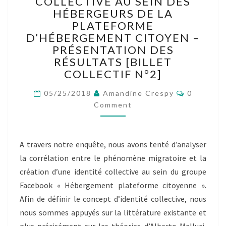
COLLECTIVE AU SEIN DES
D’UNE
HÉBERGEURS DE LA
IDENTITÉ
COLLECTIVE
PLATEFORME
AU
D’HÉBERGEMENT CITOYEN –
SEIN
PRÉSENTATION DES
DES
RÉSULTATS [BILLET
HÉBERGEURS
COLLECTIF N°2]
DE
LA
Comment
05/25/2018
Amandine Crespy
0
PLATEFORME
Comment
D’HÉBERGEMENT
CITOYEN
–
A travers notre enquête, nous avons tenté d’analyser
PRÉSENTATION
DES
la corrélation entre le phénomène migratoire et la
RÉSULTATS
création d’une identité collective au sein du groupe
[BILLET
Facebook « Hébergement plateforme citoyenne ».
COLLECTIF
Afin de définir le concept d’identité collective, nous
N°2]
nous sommes appuyés sur la littérature existante et