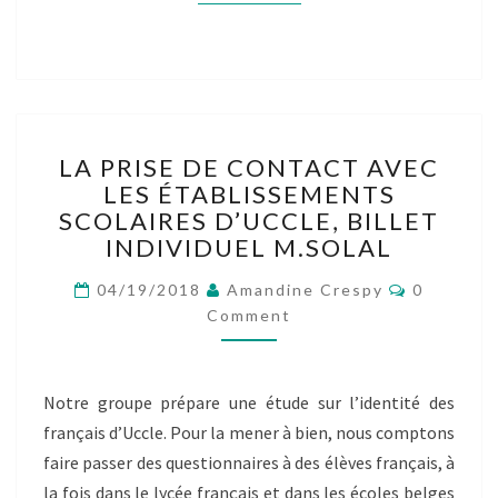
LA
LA PRISE DE CONTACT AVEC
PRISE
LES ÉTABLISSEMENTS
DE
SCOLAIRES D’UCCLE, BILLET
CONTACT
AVEC
INDIVIDUEL M.SOLAL
LES
Comment
ÉTABLISSEMENTS
04/19/2018
Amandine Crespy
0
SCOLAIRES
Comment
D’UCCLE,
BILLET
INDIVIDUEL
Notre groupe prépare une étude sur l’identité des
M.SOLAL
français d’Uccle. Pour la mener à bien, nous comptons
faire passer des questionnaires à des élèves français, à
la fois dans le lycée français et dans les écoles belges