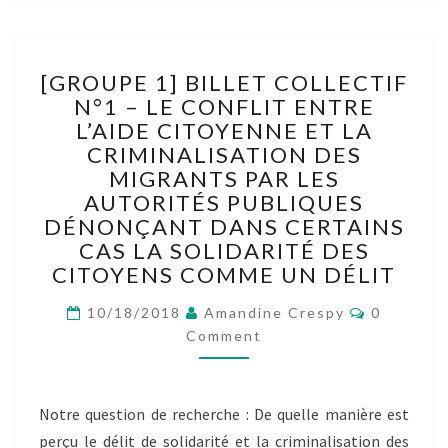
[GROUPE
[GROUPE 1] BILLET COLLECTIF
1]
N°1 – LE CONFLIT ENTRE
BILLET
L’AIDE CITOYENNE ET LA
COLLECTIF
N°1
CRIMINALISATION DES
–
MIGRANTS PAR LES
LE
AUTORITÉS PUBLIQUES
CONFLIT
DÉNONÇANT DANS CERTAINS
ENTRE
CAS LA SOLIDARITÉ DES
L’AIDE
CITOYENS COMME UN DÉLIT
CITOYENNE
ET
Comment
10/18/2018
Amandine Crespy
0
LA
Comment
CRIMINALISATION
DES
MIGRANTS
PAR
Notre question de recherche : De quelle manière est
LES
perçu le délit de solidarité et la criminalisation des