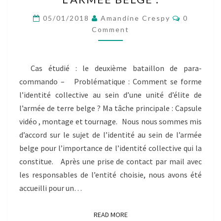
LE
CADRE
Comment
05/01/2018
Amandine Crespy
0
DE
Comment
L’ENQUÊTE
AU
SEIN
Cas étudié : le deuxième bataillon de para-
D’UNE
commando – Problématique : Comment se forme
UNITÉ
D’ÉLITE
l’identité collective au sein d’une unité d’élite de
DE
l’armée de terre belge ? Ma tâche principale : Capsule
L’ARMÉE
vidéo , montage et tournage. Nous nous sommes mis
BELGE
d’accord sur le sujet de l’identité au sein de l’armée
:
belge pour l’importance de l’identité collective qui la
constitue. Après une prise de contact par mail avec
les responsables de l’entité choisie, nous avons été
accueilli pour un…
READ MORE
READ MORE