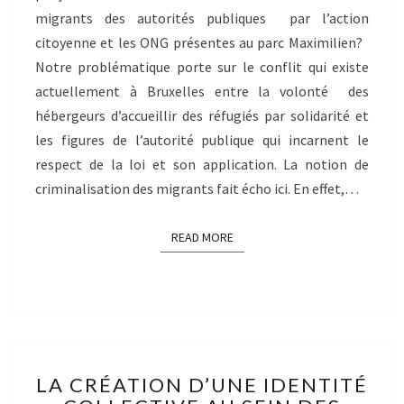
AUTORITÉS
migrants des autorités publiques par l’action
PUBLIQUES
citoyenne et les ONG présentes au parc Maximilien?
DÉNONÇANT
Notre problématique porte sur le conflit qui existe
DANS
CERTAINS
actuellement à Bruxelles entre la volonté des
CAS
hébergeurs d’accueillir des réfugiés par solidarité et
LA
les figures de l’autorité publique qui incarnent le
SOLIDARITÉ
respect de la loi et son application. La notion de
DES
CITOYENS
criminalisation des migrants fait écho ici. En effet,…
COMME
UN
READ MORE
READ MORE
DÉLIT
LA
LA CRÉATION D’UNE IDENTITÉ
CRÉATION