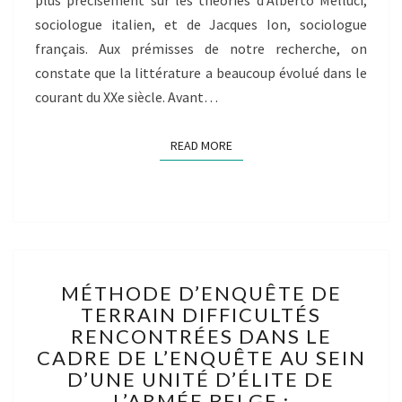
plus précisément sur les théories d’Alberto Melluci,
sociologue italien, et de Jacques Ion, sociologue
français. Aux prémisses de notre recherche, on
constate que la littérature a beaucoup évolué dans le
courant du XXe siècle. Avant…
READ MORE
READ MORE
MÉTHODE
MÉTHODE D’ENQUÊTE DE
D’ENQUÊTE
TERRAIN DIFFICULTÉS
DE
RENCONTRÉES DANS LE
TERRAIN
DIFFICULTÉS
CADRE DE L’ENQUÊTE AU SEIN
RENCONTRÉES
D’UNE UNITÉ D’ÉLITE DE
DANS
L’ARMÉE BELGE :