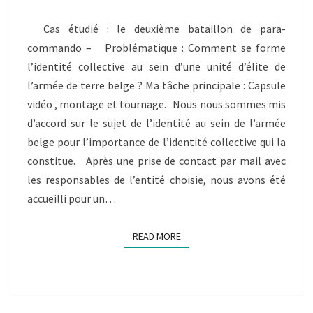
AU
SEIN
Cas étudié : le deuxième bataillon de para-
D’UNE
commando – Problématique : Comment se forme
UNITÉ
D’ÉLITE
l’identité collective au sein d’une unité d’élite de
DE
l’armée de terre belge ? Ma tâche principale : Capsule
L’ARMÉE
vidéo , montage et tournage. Nous nous sommes mis
BELGE
d’accord sur le sujet de l’identité au sein de l’armée
:
belge pour l’importance de l’identité collective qui la
constitue. Après une prise de contact par mail avec
les responsables de l’entité choisie, nous avons été
accueilli pour un…
READ MORE
READ MORE