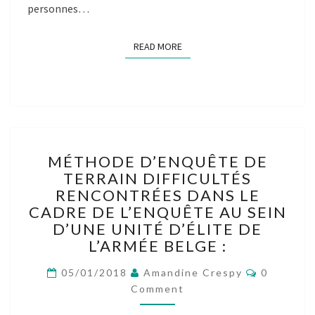
personnes…
READ MORE
READ MORE
MÉTHODE
MÉTHODE D’ENQUÊTE DE
D’ENQUÊTE
TERRAIN DIFFICULTÉS
DE
RENCONTRÉES DANS LE
TERRAIN
DIFFICULTÉS
CADRE DE L’ENQUÊTE AU SEIN
RENCONTRÉES
D’UNE UNITÉ D’ÉLITE DE
DANS
L’ARMÉE BELGE :
LE
CADRE
Comment
05/01/2018
Amandine Crespy
0
DE
Comment
L’ENQUÊTE