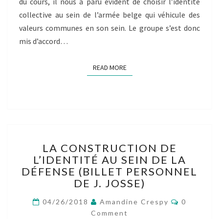
du cours, il nous a paru évident de choisir l’identité
collective au sein de l’armée belge qui véhicule des
valeurs communes en son sein. Le groupe s’est donc
mis d’accord…
READ MORE
READ MORE
LA
LA CONSTRUCTION DE
CONSTRUCTION
L’IDENTITÉ AU SEIN DE LA
DE
DÉFENSE (BILLET PERSONNEL
L’IDENTITÉ
AU
DE J. JOSSE)
SEIN
Comment
DE
04/26/2018
Amandine Crespy
0
LA
Comment