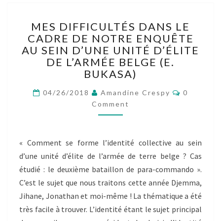
MES
MES DIFFICULTÉS DANS LE
DIFFICULTÉS
CADRE DE NOTRE ENQUÊTE
DANS
AU SEIN D’UNE UNITÉ D’ÉLITE
LE
CADRE
DE L’ARMÉE BELGE (E.
DE
BUKASA)
NOTRE
Comment
ENQUÊTE
04/26/2018
Amandine Crespy
0
AU
Comment
SEIN
D’UNE
UNITÉ
« Comment se forme l’identité collective au sein
D’ÉLITE
d’une unité d’élite de l’armée de terre belge ? Cas
DE
L’ARMÉE
étudié : le deuxième bataillon de para-commando ».
BELGE
C’est le sujet que nous traitons cette année Djemma,
(E.
Jihane, Jonathan et moi-même ! La thématique a été
BUKASA)
très facile à trouver. L’identité étant le sujet principal