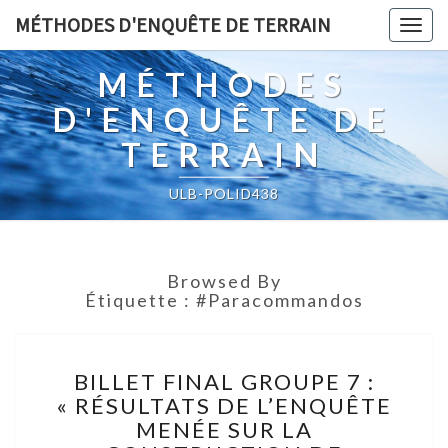
MÉTHODES D'ENQUÊTE DE TERRAIN
Togg
navig
MÉTHODES
D'ENQUÊTE DE
TERRAIN
ULB-POLID438
Browsed By
Étiquette :
#paracommandos
BILLET
BILLET FINAL GROUPE 7 :
FINAL
« RÉSULTATS DE L’ENQUÊTE
GROUPE
MENÉE SUR LA
7