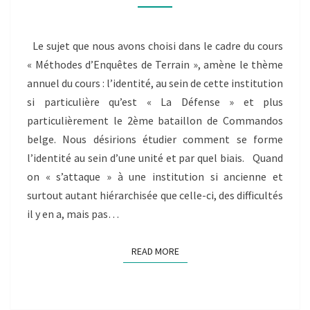
DÉFENSE
(BILLET
PERSONNEL
Le sujet que nous avons choisi dans le cadre du cours
DE
« Méthodes d’Enquêtes de Terrain », amène le thème
J.
JOSSE)
annuel du cours : l’identité, au sein de cette institution
si particulière qu’est « La Défense » et plus
particulièrement le 2ème bataillon de Commandos
belge. Nous désirions étudier comment se forme
l’identité au sein d’une unité et par quel biais. Quand
on « s’attaque » à une institution si ancienne et
surtout autant hiérarchisée que celle-ci, des difficultés
il y en a, mais pas…
READ MORE
READ MORE