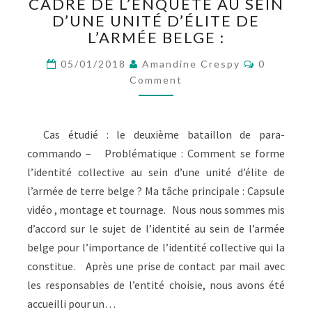
DIFFICULTÉS
CADRE DE L’ENQUÊTE AU SEIN
RENCONTRÉES
D’UNE UNITÉ D’ÉLITE DE
DANS
L’ARMÉE BELGE :
LE
CADRE
Comment
05/01/2018
Amandine Crespy
0
DE
Comment
L’ENQUÊTE
AU
SEIN
Cas étudié : le deuxième bataillon de para-
D’UNE
commando – Problématique : Comment se forme
UNITÉ
D’ÉLITE
l’identité collective au sein d’une unité d’élite de
DE
l’armée de terre belge ? Ma tâche principale : Capsule
L’ARMÉE
vidéo , montage et tournage. Nous nous sommes mis
BELGE
d’accord sur le sujet de l’identité au sein de l’armée
:
belge pour l’importance de l’identité collective qui la
constitue. Après une prise de contact par mail avec
les responsables de l’entité choisie, nous avons été
accueilli pour un…