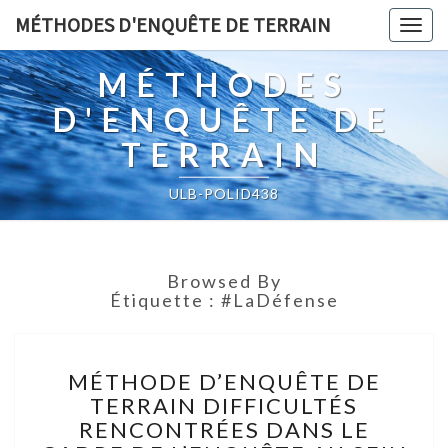
MÉTHODES D'ENQUÊTE DE TERRAIN
Togg
navig
MÉTHODES
D'ENQUÊTE DE
TERRAIN
ULB-POLID438
Browsed By
Étiquette :
#laDéfense
MÉTHODE
MÉTHODE D’ENQUÊTE DE
D’ENQUÊTE
TERRAIN DIFFICULTÉS
DE
RENCONTRÉES DANS LE
TERRAIN