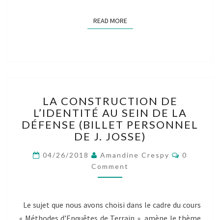
READ MORE
READ MORE
LA
LA CONSTRUCTION DE
CONSTRUCTION
L’IDENTITÉ AU SEIN DE LA
DE
DÉFENSE (BILLET PERSONNEL
L’IDENTITÉ
AU
DE J. JOSSE)
SEIN
Comment
DE
04/26/2018
Amandine Crespy
0
LA
Comment
DÉFENSE
(BILLET
PERSONNEL
Le sujet que nous avons choisi dans le cadre du cours
DE
« Méthodes d’Enquêtes de Terrain », amène le thème