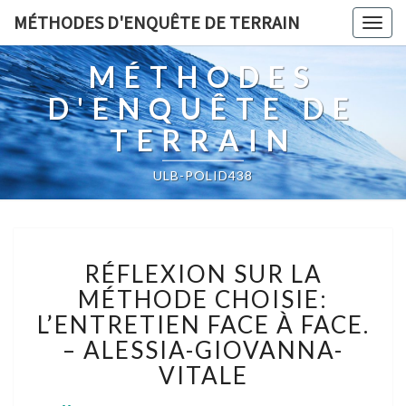
MÉTHODES D'ENQUÊTE DE TERRAIN
Togg
navig
MÉTHODES
D'ENQUÊTE DE
TERRAIN
ULB-POLID438
RÉFLEXION
RÉFLEXION SUR LA
SUR
LA
MÉTHODE CHOISIE:
MÉTHODE
L’ENTRETIEN FACE À FACE.
CHOISIE:
– ALESSIA-GIOVANNA-
L’ENTRETIEN
VITALE
FACE
À