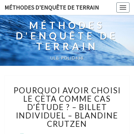
MÉTHODES D'ENQUÊTE DE TERRAIN
Togg
navig
MÉTHODES
D'ENQUÊTE DE
TERRAIN
ULB-POLID438
POURQUOI
POURQUOI AVOIR CHOISI
AVOIR
CHOISI
LE CETA COMME CAS
LE
D’ÉTUDE ? – BILLET
CETA
INDIVIDUEL – BLANDINE
COMME
CRUTZEN
CAS
D’ÉTUDE