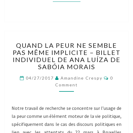
QUAND
QUAND LA PEUR NE SEMBLE
LA
PAS MÊME IMPLICITE – BILLET
PEUR
INDIVIDUEL DE ANA LUÍZA DE
NE
SEMBLE
SABÓIA MORAIS
PAS
Comment
MÊME
04/27/2017
Amandine Crespy
0
IMPLICITE
Comment
–
BILLET
INDIVIDUEL
Notre travail de recherche se concentre sur l’usage de
DE
la peur comme un élément moteur de la vie politique,
ANA
LUÍZA
spécifiquement dans le cas des discours politiques en
DE
lien avec les attentats du 22 mars à Bruxelles