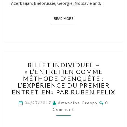
Azerbaijan, Biélorussie, Georgie, Moldavie and…
READ MORE
READ MORE
BILLET
BILLET INDIVIDUEL –
INDIVIDUEL
« L’ENTRETIEN COMME
–
MÉTHODE D’ENQUÊTE :
« L’ENTRETIEN
COMME
L’EXPÉRIENCE DU PREMIER
MÉTHODE
ENTRETIEN» PAR RUBEN FELIX
D’ENQUÊTE :
Comment
L’EXPÉRIENCE
04/27/2017
Amandine Crespy
0
DU
Comment
PREMIER
ENTRETIEN»