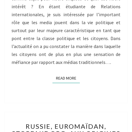
BILLET
intérêt ? En étant étudiante de Relations
INDIVIDUEL
internationales, je suis intéressée par l’important
–
rôle que les media jouent dans la vie politique et
MONIA
surtout par leur majeure caractéristique en tant que
EL
FAZIKI
pont entre la classe politique et les citoyens. Dans
l’actualité on a pu constater la manière dans laquelle
les citoyens ont de plus en plus une sensation de
méfiance par rapport aux médias traditionnels….
READ MORE
READ MORE
RUSSIE,
RUSSIE, EUROMAÏDAN,
EUROMAÏDAN,