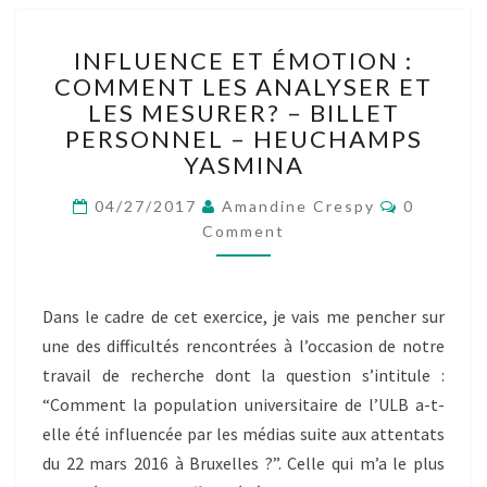
INFLUENCE
INFLUENCE ET ÉMOTION :
ET
COMMENT LES ANALYSER ET
ÉMOTION
LES MESURER? – BILLET
:
COMMENT
PERSONNEL – HEUCHAMPS
LES
YASMINA
ANALYSER
Comment
ET
04/27/2017
Amandine Crespy
0
LES
Comment
MESURER?
–
BILLET
Dans le cadre de cet exercice, je vais me pencher sur
PERSONNEL
une des difficultés rencontrées à l’occasion de notre
–
HEUCHAMPS
travail de recherche dont la question s’intitule :
YASMINA
“Comment la population universitaire de l’ULB a-t-
elle été influencée par les médias suite aux attentats
du 22 mars 2016 à Bruxelles ?”. Celle qui m’a le plus