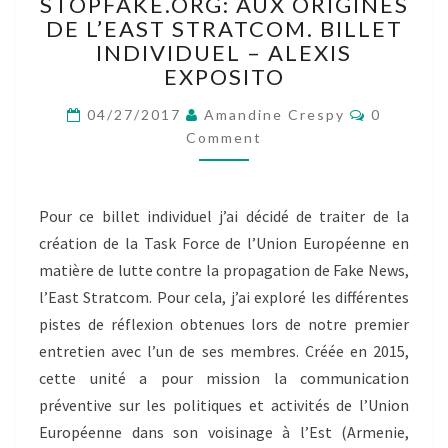
STOPFAKE.ORG: AUX ORIGINES
STOPFAKE.ORG:
DE L’EAST STRATCOM. BILLET
AUX
ORIGINES
INDIVIDUEL – ALEXIS
DE
EXPOSITO
L’EAST
Comment
STRATCOM.
04/27/2017
Amandine Crespy
0
BILLET
Comment
INDIVIDUEL
–
ALEXIS
Pour ce billet individuel j’ai décidé de traiter de la
EXPOSITO
création de la Task Force de l’Union Européenne en
matière de lutte contre la propagation de Fake News,
l’East Stratcom. Pour cela, j’ai exploré les différentes
pistes de réflexion obtenues lors de notre premier
entretien avec l’un de ses membres. Créée en 2015,
cette unité a pour mission la communication
préventive sur les politiques et activités de l’Union
Européenne dans son voisinage à l’Est (Armenie,