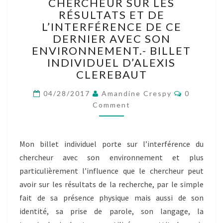
CHOIX
CHERCHEUR SUR LES
MÉTHODIQUES
RÉSULTATS ET DE
ET
L’INTERFÉRENCE DE CE
MÉTHODOLOGIQUES
DERNIER AVEC SON
DU
ENVIRONNEMENT.- BILLET
CHERCHEUR
INDIVIDUEL D’ALEXIS
SUR
CLEREBAUT
LES
RÉSULTATS
Comment
04/28/2017
Amandine Crespy
0
ET
Comment
DE
L’INTERFÉRENCE
DE
CE
Mon billet individuel porte sur l’interférence du
DERNIER
chercheur avec son environnement et plus
AVEC
particulièrement l’influence que le chercheur peut
SON
avoir sur les résultats de la recherche, par le simple
ENVIRONNEMENT.-
BILLET
fait de sa présence physique mais aussi de son
INDIVIDUEL
identité, sa prise de parole, son langage, la
D’ALEXIS