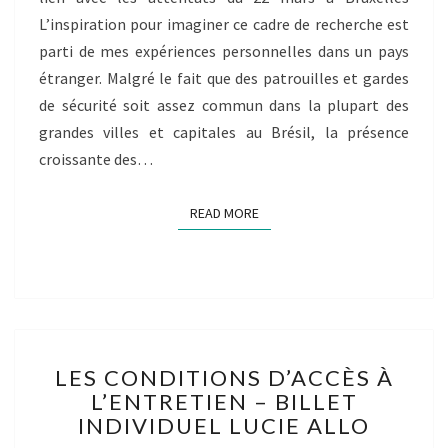
SABÓIA
L’inspiration pour imaginer ce cadre de recherche est
MORAIS
parti de mes expériences personnelles dans un pays
étranger. Malgré le fait que des patrouilles et gardes
de sécurité soit assez commun dans la plupart des
grandes villes et capitales au Brésil, la présence
croissante des…
READ MORE
READ MORE
LES
LES CONDITIONS D’ACCÈS À
CONDITIONS
L’ENTRETIEN – BILLET
D’ACCÈS
INDIVIDUEL LUCIE ALLO
À
L’ENTRETIEN