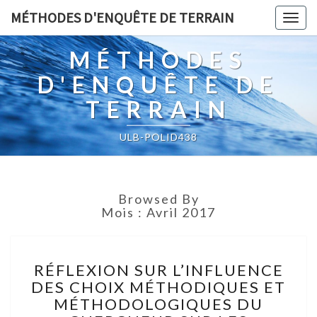
MÉTHODES D'ENQUÊTE DE TERRAIN
Togg
navig
MÉTHODES
D'ENQUÊTE DE
TERRAIN
ULB-POLID438
Browsed By
Mois :
Avril 2017
RÉFLEXION
RÉFLEXION SUR L’INFLUENCE
SUR
DES CHOIX MÉTHODIQUES ET
L’INFLUENCE
MÉTHODOLOGIQUES DU
DES