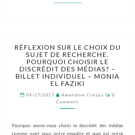
RÉFLEXION
RÉFLEXION SUR LE CHOIX DU
SUR
SUJET DE RECHERCHE.
LE
POURQUOI CHOISIR LE
CHOIX
DU
DISCRÉDIT DES MÉDIAS? –
SUJET
BILLET INDIVIDUEL – MONIA
DE
EL FAZIKI
RECHERCHE.
POURQUOI
Comment
04/27/2017
Amandine Crespy
0
CHOISIR
Comment
LE
DISCRÉDIT
DES
Pourquoi avons-nous choisi le discrédit des médias
MÉDIAS?
comme sujet pour notre enquête et quel est notre
–