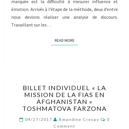
marquée est la difficulté à mesurer influence et
émotion. Arrivés à l’étape de la méthode, deux d’entre
nous devions réaliser une analyse de discours.
Travaillant sur les…
READ MORE
READ MORE
BILLET
BILLET INDIVIDUEL « LA
INDIVIDUEL
MISSION DE LA FIAS EN
« LA
AFGHANISTAN »
MISSION
DE
TOSHMATOVA FARZONA
LA
Comment
FIAS
04/27/2017
Amandine Crespy
0
EN
Comment