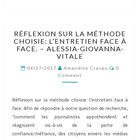
RÉFLEXION
RÉFLEXION SUR LA MÉTHODE
SUR
CHOISIE: L’ENTRETIEN FACE À
LA
FACE. – ALESSIA-GIOVANNA-
MÉTHODE
CHOISIE:
VITALE
L’ENTRETIEN
Comment
FACE
04/27/2017
Amandine Crespy
0
À
Comment
FACE.
–
ALESSIA-
Réflexion sur la méthode choisie: l’entretien face à
GIOVANNA-
face. Afin de répondre à notre question de recherche,
VITALE
“comment les journalistes appréhendent et
réagissent vis-à-vis de la perte de
confiance/méfiance, des citoyens envers les médias