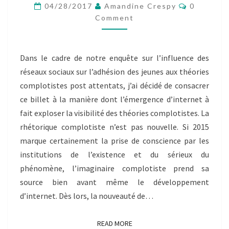
DU
Comment
04/28/2017
Amandine Crespy
0
CONSPIRATIONNISME-
Comment
BILLET
INDIVIDUEL
DE
Dans le cadre de notre enquête sur l’influence des
XAVIER
réseaux sociaux sur l’adhésion des jeunes aux théories
BERNOUD
complotistes post attentats, j’ai décidé de consacrer
ce billet à la manière dont l’émergence d’internet à
fait exploser la visibilité des théories complotistes. La
rhétorique complotiste n’est pas nouvelle. Si 2015
marque certainement la prise de conscience par les
institutions de l’existence et du sérieux du
phénomène, l’imaginaire complotiste prend sa
source bien avant même le développement
d’internet. Dès lors, la nouveauté de…
READ MORE
READ MORE