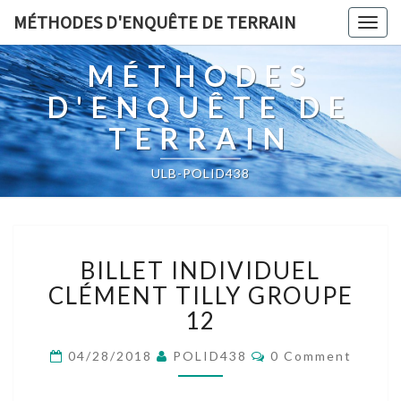
MÉTHODES D'ENQUÊTE DE TERRAIN
Togg
navig
MÉTHODES
D'ENQUÊTE DE
TERRAIN
ULB-POLID438
BILLET
BILLET INDIVIDUEL
INDIVIDUEL
CLÉMENT
CLÉMENT TILLY GROUPE
TILLY
12
GROUPE
12
Comments
04/28/2018
POLID438
0 Comment