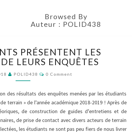
Browsed By
Auteur :
POLID438
LES
ANTS PRÉSENTENT LES
ÉTUDIANTS
PRÉSENTENT
 DE LEURS ENQUÊTES
LES
Comments
RÉSULTATS
018
POLID438
0 Comment
DE
LEURS
ion des résultats des enquêtes menées par les étudiants
ENQUÊTES
de terrain » de l’année académique 2018-2019 ! Après de
éoriques, de construction de guides d’entretiens et de
aires, de prise de contact avec divers acteurs de terrain
ectées, les étudiants ne sont pas peu fiers de nous livrer