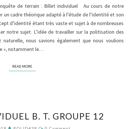
uête de terrain : Billet individuel Au cours de notre
 un cadre théorique adapté à l’étude de l’identité et son
ncept d’identité étant très vaste et sujet à de nombreuses
ser notre sujet. L’idée de travailler sur la politisation des
 naturelle, nous savions également que nous voulions
cale », notamment le…
READ MORE
READ MORE
BILLET
VIDUEL B. T. GROUPE 12
INDIVIDUEL
B.
Comments
018
POLID438
0 Comment