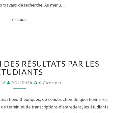
urs travaux de recherche. Au menu…
READ MORE
READ MORE
PRÉSENTATION
 DES RÉSULTATS PAR LES
DES
RÉSULTATS
ÉTUDIANTS
PAR
Comments
LES
018
POLID438
0 Comment
ÉTUDIANTS
ersations théoriques, de construction de questionnaires,
de terrain et de transcriptions d’entretiens, les étudiants