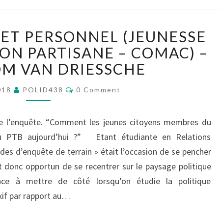
GROUPE
LET PERSONNEL (JEUNESSE
12:
BILLET
ION PARTISANE – COMAC) –
PERSONNEL
OM VAN DRIESSCHE
(JEUNESSE
ET
Comments
018
POLID438
0 Comment
IDENTIFICATION
PARTISANE
 de l’enquête. “Comment les jeunes citoyens membres du
–
COMAC)
 au PTB aujourd’hui ?” Etant étudiante en Relations
–
des d’enquête de terrain » était l’occasion de se pencher
M.
it donc opportun de se recentrer sur le paysage politique
DE
nce à mettre de côté lorsqu’on étudie la politique
BOM
exif par rapport au…
VAN
DRIESSCHE