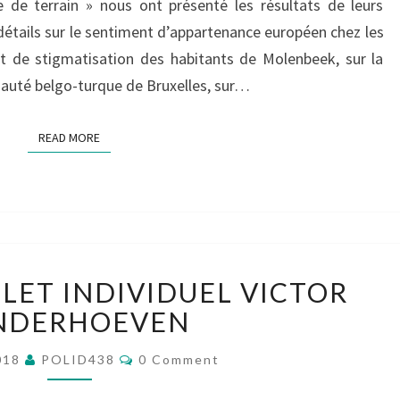
de terrain » nous ont présenté les résultats de leurs
détails sur le sentiment d’appartenance européen chez les
t de stigmatisation des habitants de Molenbeek, sur la
nauté belgo-turque de Bruxelles, sur…
READ MORE
READ MORE
GROUPE
LLET INDIVIDUEL VICTOR
12
BILLET
NDERHOEVEN
INDIVIDUEL
Comments
VICTOR
018
POLID438
0 Comment
VANDERHOEVEN