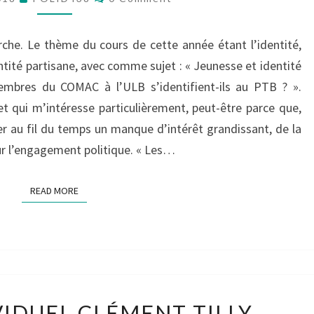
T.
GROUPE
12
che. Le thème du cours de cette année étant l’identité,
entité partisane, avec comme sujet : « Jeunesse et identité
mbres du COMAC à l’ULB s’identifient-ils au PTB ? ».
jet qui m’intéresse particulièrement, peut-être parce que,
ter au fil du temps un manque d’intérêt grandissant, de la
our l’engagement politique. « Les…
READ MORE
READ MORE
BILLET
VIDUEL CLÉMENT TILLY
INDIVIDUEL