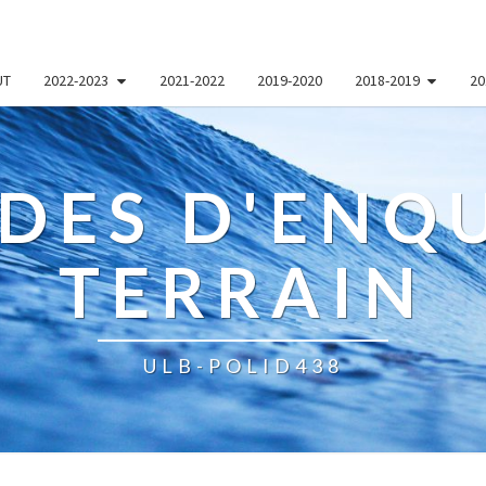
UT
2022-2023
2021-2022
2019-2020
2018-2019
20
DES D'ENQU
TERRAIN
ULB-POLID438