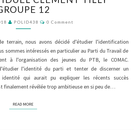
CLÉMENT
GROUPE 12
TILLY
Comments
GROUPE
018
POLID438
0 Comment
12
 terrain, nous avons décidé d’étudier l’identification
us sommes intéressés en particulier au Parti du Travail de
ent à l’organisation des jeunes du PTB, le COMAC.
d’étudier l’identité du parti et tenter de discerner un
identité qui aurait pu expliquer les récents succès
’est finalement révélée trop ambitieuse en si peu de…
READ MORE
READ MORE