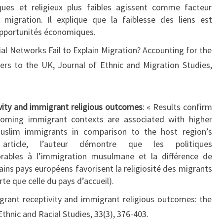
ANS.
ues et religieux plus faibles agissent comme facteur
 migration. Il explique que la faiblesse des liens est
opportunités économiques.
ial Networks Fail to Explain Migration? Accounting for the
rs to the UK, Journal of Ethnic and Migration Studies,
vity and immigrant religious outcomes
: « Results confirm
coming immigrant contexts are associated with higher
slim immigrants in comparison to the host region’s
article, l’auteur démontre que les politiques
vorables à l’immigration musulmane et la différence de
tains pays européens favorisent la religiosité des migrants
te que celle du pays d’accueil).
grant receptivity and immigrant religious outcomes: the
thnic and Racial Studies, 33(3), 376-403.