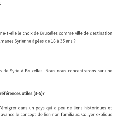
DE
s
BRUXELLES
COMME
VILLE
DE
e-t-elle le choix de Bruxelles comme ville de destination
DESTINATION
POUR
manes Syrienne âgées de 18 à 35 ans ?
LA
MIGRATION
DES
FEMMES
 de Syrie à Bruxelles. Nous nous concentrerons sur une
MUSULMANES
SYRIENNE
ÂGÉES
DE
références utiles (3-5)?
18
À
d’émigrer dans un pays qui a peu de liens historiques et
35
Il avance le concept de lien-non familiaux. Collyer explique