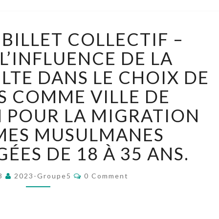
[GROUPE
 BILLET COLLECTIF –
5]
BILLET
L’INFLUENCE DE LA
COLLECTIF
ULTE DANS LE CHOIX DE
–
ETUDE
S COMME VILLE DE
DE
 POUR LA MIGRATION
L’INFLUENCE
DE
MES MUSULMANES
LA
LIBERTÉ
ÉES DE 18 À 35 ANS.
DE
CULTE
Comments
23
2023-Groupe5
0 Comment
DANS
LE
CHOIX