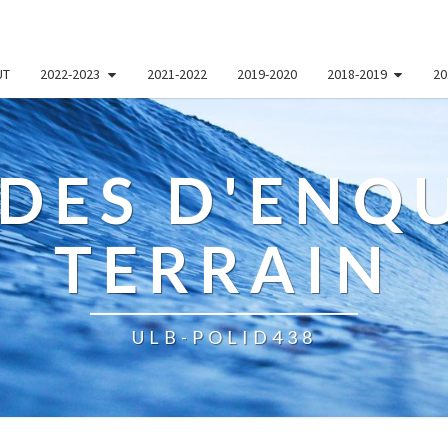
UT
2022-2023
2021-2022
2019-2020
2018-2019
20
DES D'ENQU
TERRAIN
ULB-POLID438