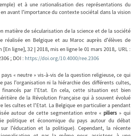
xemple) et à une rationalisation des représentations du
n avant l’importance du contexte sociétal dans la vision
n matière de sécularisation de la science et de la société
te réalisée en Belgique et au Maroc auprès d’élèves de
[En ligne], 32 | 2018, mis en ligne le 01 mars 2018,. URL :
2306 ; DOI :
https://doi.org/10.4000/ree.2306
pays « neutre » vis-à-vis de la question religieuse, ce qui
e pas l’organisation ni la hiérarchie des différents cultes,
 financés par l’Etat. En cela, cette situation est bien
 héritière de la Révolution Française qui à souvent évolué
e les cultes et l’Etat. La Belgique en particulier a pendant
isée autour de cette segmentation entre «
piliers
» qui
 vie politique et économique du pays autour du débat
 sur l’éducation et la politique). Cependant, la récente
sionnalisation et par la même nous assistons à une