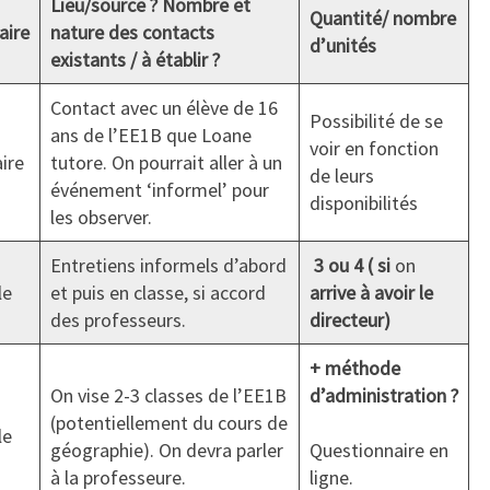
Lieu/source ? Nombre et
Quantité/ nombre
aire
nature des contacts
d’unités
existants / à établir ?
Contact avec un élève de 16
Possibilité de se
ans de l’EE1B que Loane
voir en fonction
ire
tutore. On pourrait aller à un
de leurs
événement ‘informel’ pour
disponibilités
les observer.
Entretiens informels d’abord
3 ou 4 ( si
on
le
et puis en classe, si accord
arrive à avoir le
des professeurs.
directeur)
+ méthode
On vise 2-3 classes de l’EE1B
d’administration ?
(potentiellement du cours de
le
géographie). On devra parler
Questionnaire en
à la professeure.
ligne.