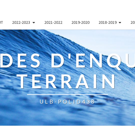
UT
2022-2023
2021-2022
2019-2020
2018-2019
20
DES D'ENQU
TERRAIN
ULB-POLID438