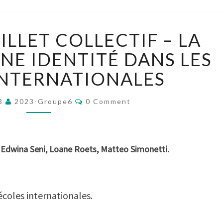
[GROUPE
ILLET COLLECTIF – LA
6]
BILLET
NE IDENTITÉ DANS LES
COLLECTIF
INTERNATIONALES
–
LA
Comments
CRÉATION
23
2023-Groupe6
0 Comment
D’UNE
IDENTITÉ
DANS
, Edwina Seni, Loane Roets, Matteo Simonetti.
LES
ÉCOLES
INTERNATIONALES
écoles internationales.