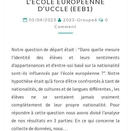
N2 :
L’ÉCOLE EUROPÉENNE
LES
D’UCCLE (EEB1)
IDENTITÉS
Comments
DES
05/04/2023
2023-Groupe6
0
ÉTUDIANTS
Comment
À
L’ÉCOLE
EUROPÉENNE
Notre question de départ était : “Dans quelle mesure
D’UCCLE
l’identité des élèves et leurs sentiments
(EEB1)
d’appartenances et d’entre-soi basé sur la nationalité
sont-ils influencés par l’école européenne ?”. Notre
hypothèse était qu’à force d’être confrontés à tant de
nationalités, de cultures et de langues différentes , les
élèves ne se sentaient jamais vraiment
complètement de leur propre nationalité. Pour
répondre à cette question nous avons divisé l’analyse
de nos résultats en 3 parties: En ce qui concerne la
collecte de données, nous…