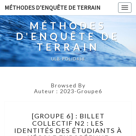
MÉTHODES D'ENQUÊTE DE TERRAIN
Togg
navig
MÉTHODES
D'ENQUÊTE DE
TERRAIN
ULB-POLID438
Browsed By
Auteur :
2023-Groupe6
[GROUPE
[GROUPE 6] : BILLET
6] :
COLLECTIF N2 : LES
BILLET
IDENTITÉS DES ÉTUDIANTS À
COLLECTIF