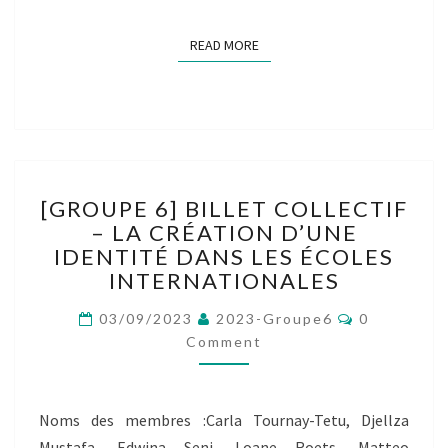
READ MORE
READ MORE
[GROUPE
[GROUPE 6] BILLET COLLECTIF
6]
– LA CRÉATION D’UNE
BILLET
IDENTITÉ DANS LES ÉCOLES
COLLECTIF
–
INTERNATIONALES
LA
Comments
CRÉATION
03/09/2023
2023-Groupe6
0
D’UNE
Comment
IDENTITÉ
DANS
LES
Noms des membres :Carla Tournay-Tetu, Djellza
ÉCOLES
Mustafa, Edwina Seni, Loane Roets, Matteo