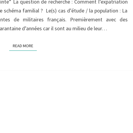
jointe” La question de recherche : Comment l’expatriation
HORS
le schéma familial ? Le(s) cas d’étude / la population : La
DE
intes de militaires français. Premièrement avec des
LA
rantaine d’années car il sont au milieu de leur…
MÉTROPOLE.
READ MORE
READ MORE