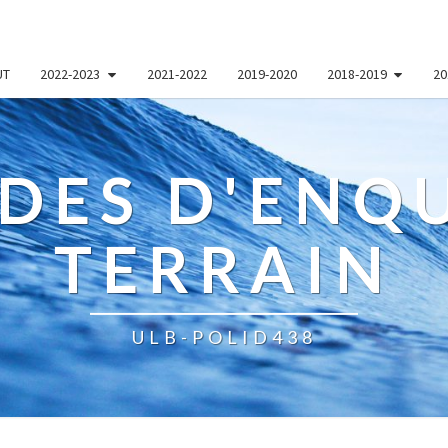
UT
2022-2023
2021-2022
2019-2020
2018-2019
20
DES D'ENQU
TERRAIN
ULB-POLID438