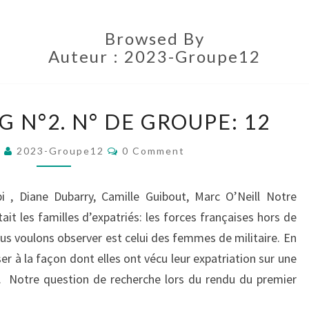
Browsed By
Auteur :
2023-Groupe12
BILLET
G N°2. N° DE GROUPE: 12
DE
BLOG
Comments
3
2023-Groupe12
0 Comment
N°2.
N°
DE
 , Diane Dubarry, Camille Guibout, Marc O’Neill Notre
GROUPE:
it les familles d’expatriés: les forces françaises hors de
12
us voulons observer est celui des femmes de militaire. En
er à la façon dont elles ont vécu leur expatriation sur une
er. Notre question de recherche lors du rendu du premier