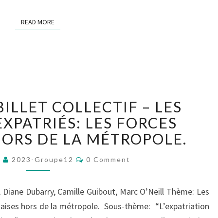
READ MORE
READ MORE
[GROUPE
BILLET COLLECTIF – LES
12]
BILLET
EXPATRIÉS: LES FORCES
COLLECTIF
HORS DE LA MÉTROPOLE.
–
LES
Comments
3
2023-Groupe12
0 Comment
FAMILLES
D’EXPATRIÉS:
 Diane Dubarry, Camille Guibout, Marc O’Neill Thème: Les
LES
FORCES
nçaises hors de la métropole. Sous-thème: “L’expatriation
FRANÇAISES