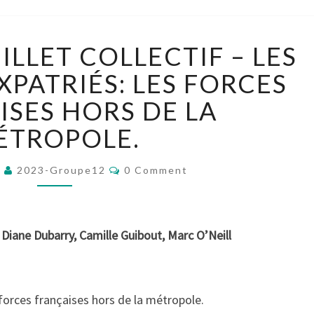
[GROUPE
ILLET COLLECTIF – LES
12]
BILLET
XPATRIÉS: LES FORCES
COLLECTIF
ISES HORS DE LA
–
LES
ÉTROPOLE.
FAMILLES
D’EXPATRIÉS:
Comments
3
2023-Groupe12
0 Comment
LES
FORCES
FRANÇAISES
HORS
Diane Dubarry, Camille Guibout, Marc O’Neill
DE
LA
MÉTROPOLE.
 forces françaises hors de la métropole.