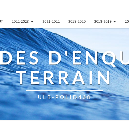
UT
2022-2023
2021-2022
2019-2020
2018-2019
20
DES D'ENQU
TERRAIN
ULB-POLID438