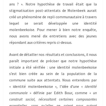
ans ? ». Notre hypothèse de travail était que la
MOLENBEEKOISE
?
stigmatisation post-attentats de Molenbeek aurait
».
créé un phénomène de repli communautaire à travers
lequel se serait développée une identité
molenbeekoise. Pour mener à bien notre enquête,
nous avons mené dix entretiens avec des jeunes
répondant aux critères repris ci-dessus.
Avant de détailler nos résultats et conclusions, il nous
paraît important de préciser que notre hypothèse
initiale a été vérifiée : une identité molenbeekoise
s’est bien créée au sein de la population de la
commune suite aux attentats. Nous entendons par
« identité molenbeekoise », l’idée d’une «
identité
communale
» définie par Edith Bour, comme «
un
construit social, nécessitant certaines composantes
essentielles, sans qu’elles ne soient pour autant