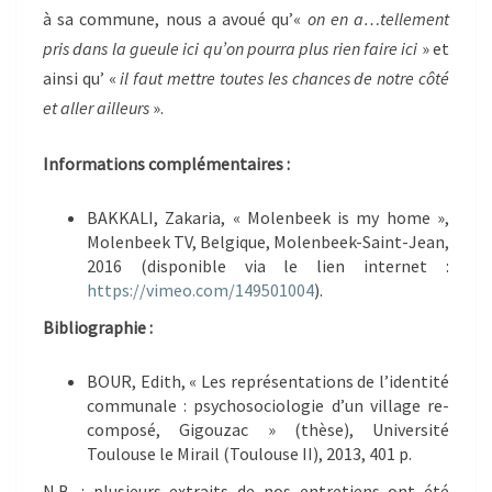
à sa commune, nous a avoué qu’«
on en a…tellement
pris dans la gueule ici qu’on pourra plus rien faire ici
» et
ainsi qu’ «
il faut mettre toutes les chances de notre côté
et aller ailleurs
».
Informations complémentaires :
BAKKALI, Zakaria, « Molenbeek is my home »,
Molenbeek TV, Belgique, Molenbeek-Saint-Jean,
2016 (disponible via le lien internet :
https://vimeo.com/149501004
).
Bibliographie :
BOUR, Edith, « Les représentations de l’identité
communale : psychosociologie d’un village re-
composé, Gigouzac » (thèse), Université
Toulouse le Mirail (Toulouse II), 2013, 401 p.
N.B. : plusieurs extraits de nos entretiens ont été