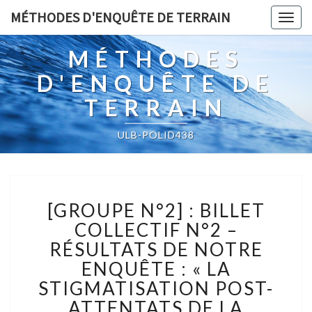
MÉTHODES D'ENQUÊTE DE TERRAIN
Togg
navig
MÉTHODES
D'ENQUÊTE DE
TERRAIN
ULB-POLID438
[GROUPE
[GROUPE N°2] : BILLET
N°2]
:
COLLECTIF N°2 –
BILLET
RÉSULTATS DE NOTRE
COLLECTIF
ENQUÊTE : « LA
N°2
STIGMATISATION POST-
–
RÉSULTATS
ATTENTATS DE LA