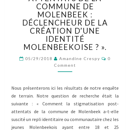
DE
COMMUNE DE
NOTRE
MOLENBEEK :
ENQUÊTE
DÉCLENCHEUR DE LA
:
«
CRÉATION D’UNE
LA
IDENTITÉ
STIGMATISATION
MOLENBEEKOISE ? ».
POST-
ATTENTATS
Comment
05/29/2018
Amandine Crespy
0
DE
Comment
LA
COMMUNE
DE
MOLENBEEK
Nous présenterons ici les résultats de notre enquête
:
de terrain. Notre question de recherche était la
DÉCLENCHEUR
suivante : « Comment la stigmatisation post-
DE
LA
attentats de la commune de Molenbeek a-t-elle
CRÉATION
suscité un repli identitaire ou communautaire chez les
D’UNE
jeunes Molenbeekois ayant entre 18 et 25
IDENTITÉ