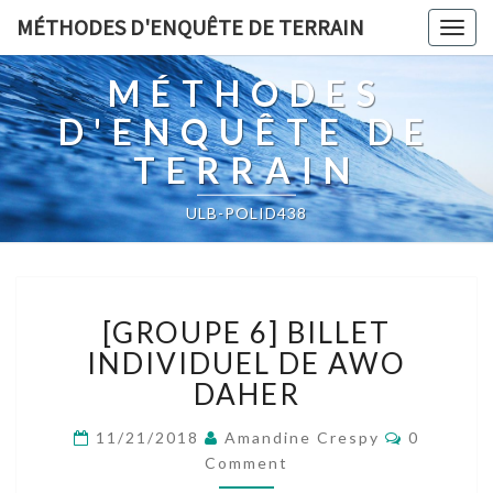
MÉTHODES D'ENQUÊTE DE TERRAIN
Togg
navig
MÉTHODES
D'ENQUÊTE DE
TERRAIN
ULB-POLID438
[GROUPE
[GROUPE 6] BILLET
6]
BILLET
INDIVIDUEL DE AWO
INDIVIDUEL
DAHER
DE
AWO
Comment
11/21/2018
Amandine Crespy
0
DAHER
Comment