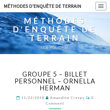
MÉTHODES D'ENQUÊTE DE TERRAIN
Togg
navig
MÉTHODES
D'ENQUÊTE DE
TERRAIN
ULB-POLID438
GROUPE
GROUPE 5 – BILLET
5
–
PERSONNEL – ORNELLA
BILLET
HERMAN
PERSONNEL
–
Comment
11/22/2018
Amandine Crespy
0
ORNELLA
Comment
HERMAN