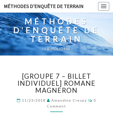
MÉTHODES D'ENQUÊTE DE TERRAIN
Togg
navig
MÉTHODES
D'ENQUÊTE DE
TERRAIN
ULB-POLID438
[GROUPE
[GROUPE 7 – BILLET
7
–
INDIVIDUEL] ROMANE
BILLET
MAGNERON
INDIVIDUEL]
ROMANE
Comment
11/23/2018
Amandine Crespy
0
MAGNERON
Comment