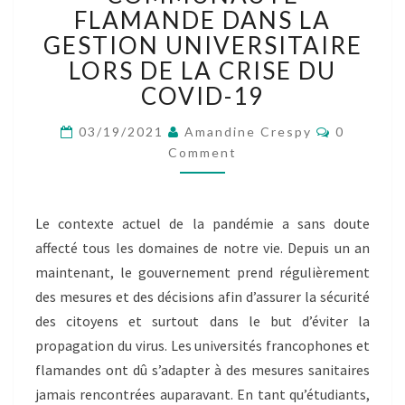
LA
FLAMANDE DANS LA
FÉDÉRATION
GESTION UNIVERSITAIRE
WALLONIE-
LORS DE LA CRISE DU
BRUXELLES
ET
COVID-19
DE
LA
Comment
03/19/2021
Amandine Crespy
0
COMMUNAUTÉ
Comment
FLAMANDE
DANS
LA
Le contexte actuel de la pandémie a sans doute
GESTION
UNIVERSITAIRE
affecté tous les domaines de notre vie. Depuis un an
LORS
maintenant, le gouvernement prend régulièrement
DE
des mesures et des décisions afin d’assurer la sécurité
LA
des citoyens et surtout dans le but d’éviter la
CRISE
DU
propagation du virus. Les universités francophones et
COVID-
flamandes ont dû s’adapter à des mesures sanitaires
19
jamais rencontrées auparavant. En tant qu’étudiants,