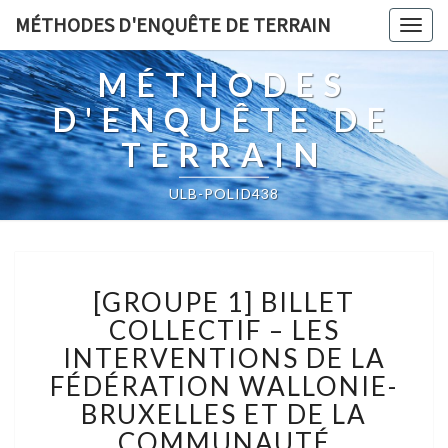
MÉTHODES D'ENQUÊTE DE TERRAIN
Togg
navig
MÉTHODES
D'ENQUÊTE DE
TERRAIN
ULB-POLID438
[GROUPE
[GROUPE 1] BILLET
1]
BILLET
COLLECTIF – LES
COLLECTIF
INTERVENTIONS DE LA
–
FÉDÉRATION WALLONIE-
LES
BRUXELLES ET DE LA
INTERVENTIONS
DE
COMMUNAUTÉ