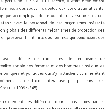
partie de leur vie. Plus encore, il était difficilement
 femmes à des souvenirs douloureux, voire traumatisants,
ogique accompli par des étudiants universitaires et des
ntretenir avec le personnel de ces organismes présente
ion globale des différents mécanismes de protection des
 en préservant l’intimité des femmes qui bénéficient des
s avons décidé de choisir est le féminisme de
la réalité sociale des femmes et des hommes ainsi que les
conomiques et politiques qui s’y rattachent comme étant
anément et de façon interactive par plusieurs axes
Stasiulis 1999 : -345).
 croisement des différentes oppressions subies par les
s ne forment pas un groupe homogène, elles ne sont pas