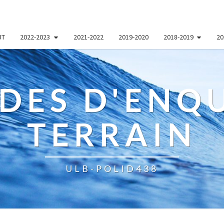
UT
2022-2023
2021-2022
2019-2020
2018-2019
20
DES D'ENQU
TERRAIN
ULB-POLID438