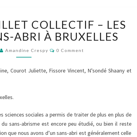
[GROUPE
ILLET COLLECTIF – LES
7]
BILLET
S-ABRI À BRUXELLES
COLLECTIF
–
Comments
Amandine Crespy
0 Comment
LES
FEMMES
SANS-
e, Courot Juliette, Fissore Vincent, N’sondé Shaany et
ABRI
À
BRUXELLES
elles.
 sciences sociales a permis de traiter de plus en plus de
i du sans-abrisme est encore peu étudié, ou bien il reste
tion que nous avons d’un sans-abri est généralement celle